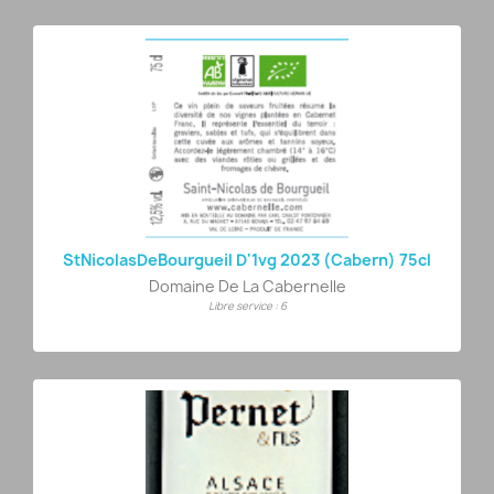
StNicolasDeBourgueil D'1vg 2023 (Cabern) 75cl
Domaine De La Cabernelle
Libre service : 6