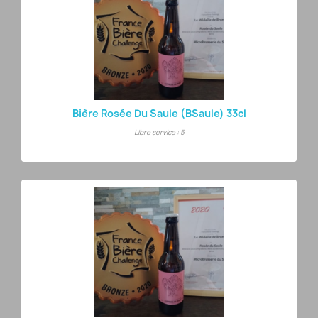
Bière Rosée Du Saule (BSaule) 33cl
Libre service : 5