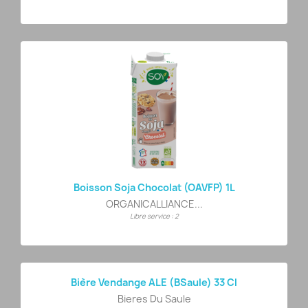
Boisson Soja Chocolat (OAVFP) 1L
ORGANICALLIANCE...
Libre service : 2
Bière Vendange ALE (BSaule) 33 Cl
Bieres Du Saule