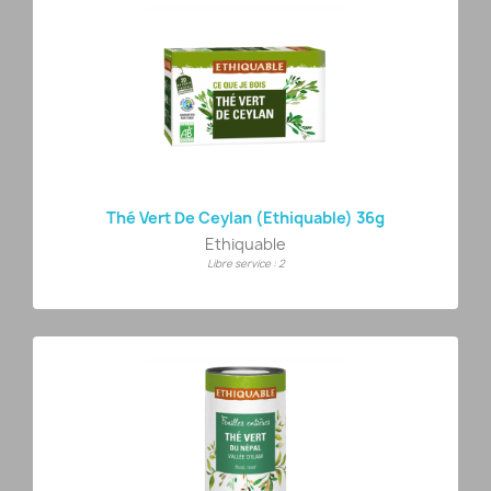
Thé Vert De Ceylan (Ethiquable) 36g
Ethiquable
Libre service : 2