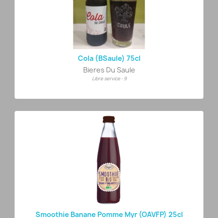
Cola (BSaule) 75cl
Bieres Du Saule
Libre service : 9
Smoothie Banane Pomme Myr (OAVFP) 25cl