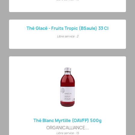
Thé Glacé - Fruits Tropic (BSaule) 33 Cl
Libre service : 2
Thé Blanc Myrtille (OAVFP) 500g
ORGANICALLIANCE...
Libre service : 15