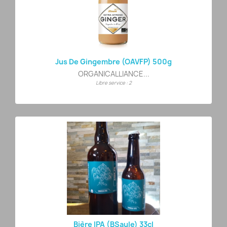
Jus De Gingembre (OAVFP) 500g
ORGANICALLIANCE...
Libre service : 2
Bière IPA (BSaule) 33cl