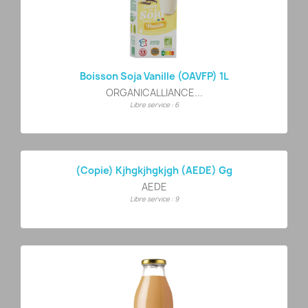
Boisson Soja Vanille (OAVFP) 1L
ORGANICALLIANCE...
Libre service : 6
(copie) Kjhgkjhgkjgh (AEDE) Gg
AEDE
Libre service : 9