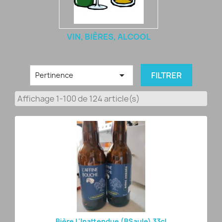
VIN, BIÈRES, ALCOOL

FILTRER
Pertinence
Affichage 1-100 de 124 article(s)
Bière L'Inattendue (BSaule) 33cl