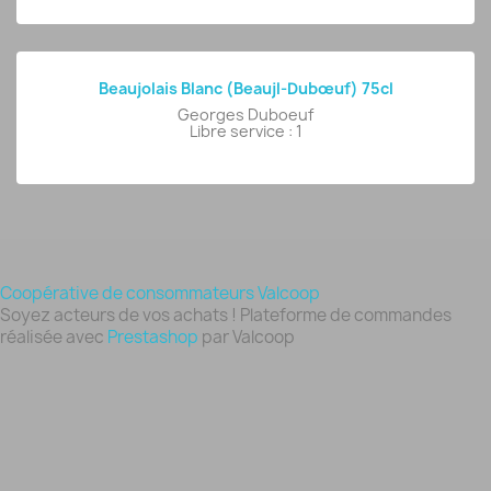
Beaujolais Blanc (Beaujl-Dubœuf) 75cl
Georges Duboeuf
Libre service : 1
Coopérative de consommateurs Valcoop
Soyez acteurs de vos achats ! Plateforme de commandes
réalisée avec
Prestashop
par Valcoop