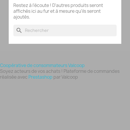
Restez à l'écoute ! D'autres produits seront
affichés ici au fur et à mesure qu'ils seront
ajoutés.
search
Coopérative de consommateurs Valcoop
Soyez acteurs de vos achats ! Plateforme de commandes
réalisée avec
Prestashop
par Valcoop