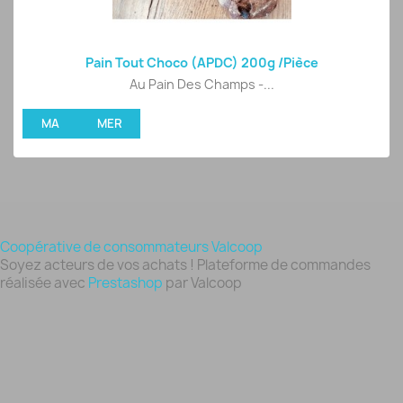
Pain Tout Choco (APDC) 200g /pièce
Au Pain Des Champs -...
MA
MER
Coopérative de consommateurs Valcoop
Soyez acteurs de vos achats ! Plateforme de commandes
réalisée avec
Prestashop
par Valcoop