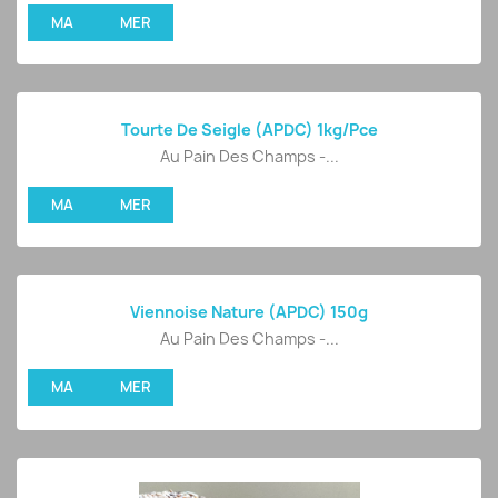
MA
MER
Tourte De Seigle (APDC) 1kg/pce
Au Pain Des Champs -...
MA
MER
Viennoise Nature (APDC) 150g
Au Pain Des Champs -...
MA
MER