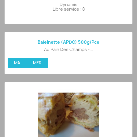
Dynamis
Libre service : 8
Baleinette (APDC) 500g/pce
Au Pain Des Champs -...
MA
MER