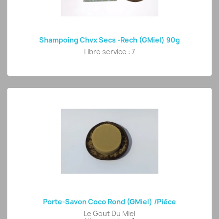
Shampoing Chvx Secs -Rech (GMiel) 90g
Libre service : 7
Porte-Savon Coco Rond (GMiel) /pièce
Le Gout Du Miel