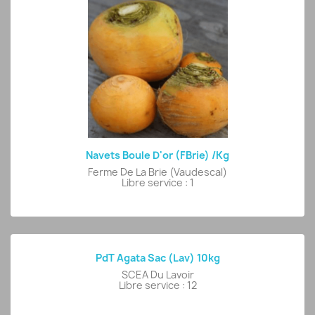
Navets Boule D'or (FBrie) /kg
Ferme De La Brie (Vaudescal)
Libre service : 1
PdT Agata Sac (Lav) 10kg
SCEA Du Lavoir
Libre service : 12