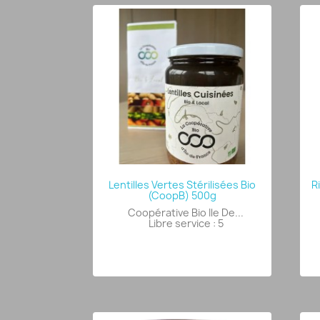
Lentilles Vertes Stérilisées Bio
R
(CoopB) 500g
Coopérative Bio Ile De...
Libre service : 5