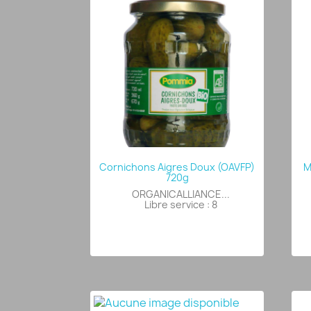
Cornichons Aigres Doux (OAVFP)
M
720g
ORGANICALLIANCE...
Libre service : 8