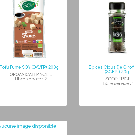
Tofu Fumé SOY (OAVFP) 200g
Epices Clous De Girofl
(SCEPI) 30g
ORGANICALLIANCE...
Libre service : 2
SCOP EPICE
Libre service : 1