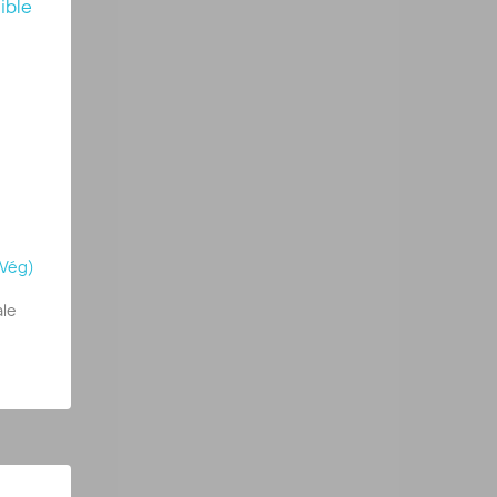
FVég)
ale