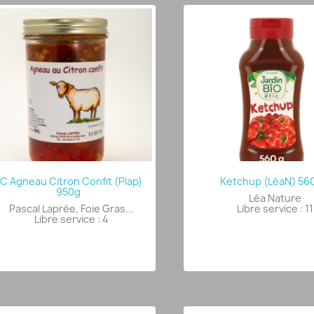
C Agneau Citron Confit (Plap)
Ketchup (LéaN) 56
950g
Léa Nature
Pascal Laprée, Foie Gras...
Libre service : 11
Libre service : 4