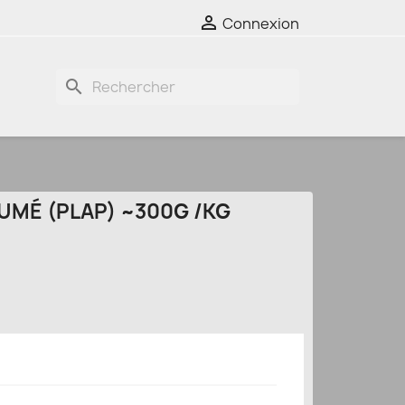

Connexion
search
UMÉ (PLAP) ~300G /KG