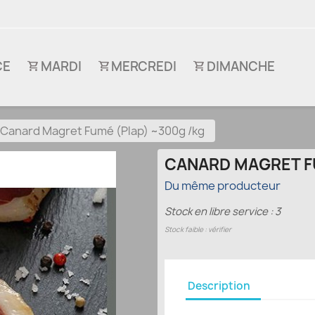
CE
MARDI
MERCREDI
DIMANCHE
Canard Magret Fumé (Plap) ~300g /kg
CANARD MAGRET F
Du même producteur
Stock en libre service : 3
Stock faible : vérifier
Description