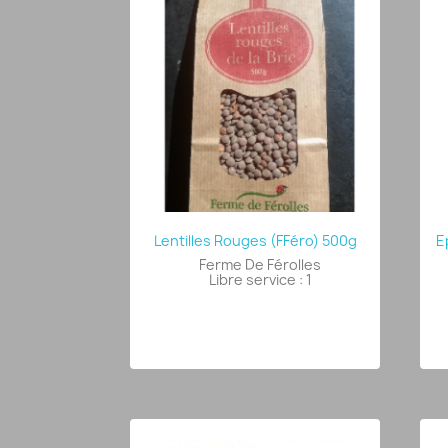
Lentilles Rouges (FFéro) 500g
E
Ferme De Férolles
Libre service : 1